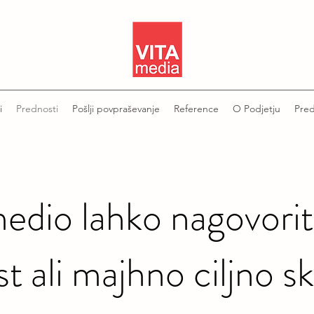
i
Prednosti
Pošlji povpraševanje
Reference
O Podjetju
Pred
edio lahko nagovorite
st ali majhno ciljno s