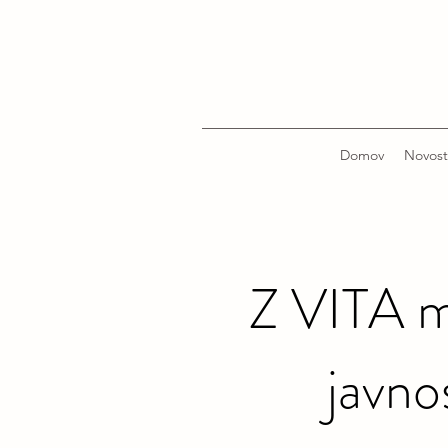
Domov
Novost
Z VITA m
javno