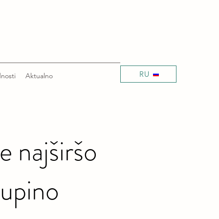
RU
nosti
Aktualno
 najširšo
kupino