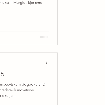
 lekarni Murgle , kjer smo
25
armacevtskem dogodku SFD
 okolje...