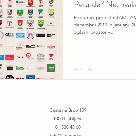
Petarde? Ne, hvala
Pobudnik projekta: TAM-TAM 
decembru 2019 in januarju 20
oglasni prostor v...
Cesta na Brdo 109
1000 Ljubljana
01 530 43 60
info@vitamedia.si