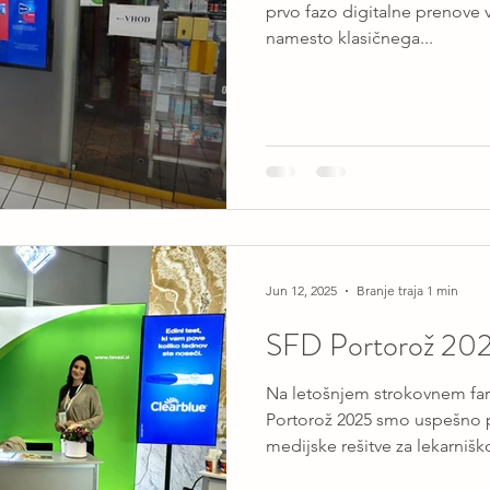
prvo fazo digitalne prenove v
namesto klasičnega...
Jun 12, 2025
Branje traja 1 min
SFD Portorož 20
Na letošnjem strokovnem f
Portorož 2025 smo uspešno predstavili inovativne
medijske rešitve za lekarniško