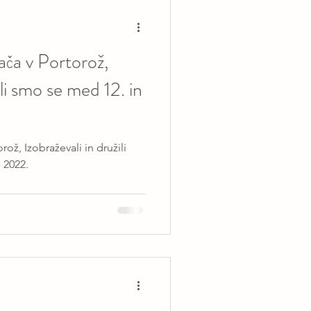
ača v Portorož,
ili smo se med 12. in
ož, Izobraževali in družili
 2022.