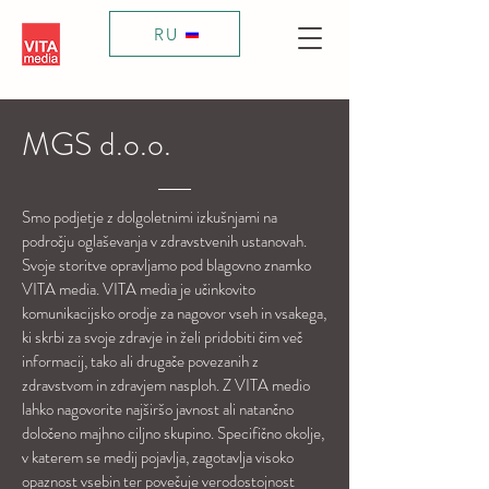
RU
MGS d.o.o.
Smo podjetje z dolgoletnimi izkušnjami na
področju oglaševanja v zdravstvenih ustanovah.
Svoje storitve opravljamo pod blagovno znamko
VITA media. VITA media je učinkovito
komunikacijsko orodje za nagovor vseh in vsakega,
ki skrbi za svoje zdravje in želi pridobiti čim več
informacij, tako ali drugače povezanih z
zdravstvom in zdravjem nasploh. Z VITA medio
lahko nagovorite najširšo javnost ali natančno
določeno majhno ciljno skupino. Specifično okolje,
v katerem se medij pojavlja, zagotavlja visoko
opaznost vsebin ter povečuje verodostojnost