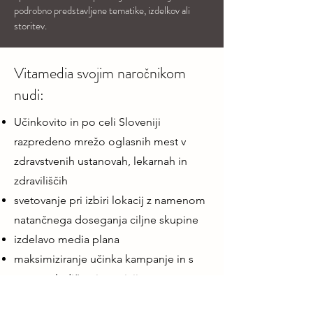
podrobno predstavljene tematike, izdelkov ali
storitev.
Vitamedia svojim naročnikom
nudi:
Učinkovito in po celi Sloveniji
razpredeno mrežo oglasnih mest v
zdravstvenih ustanovah, lekarnah in
zdraviliščih
svetovanje pri izbiri lokacij z namenom
natančnega doseganja ciljne skupine
izdelavo media plana
maksimiziranje učinka kampanje in s
tem posledično investicije
produciranje in predstavitev idej za