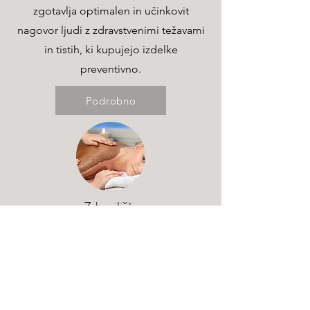
zgotavlja optimalen in učinkovit
nagovor ljudi z zdravstvenimi težavami
in tistih, ki kupujejo izdelke
preventivno.
Podrobno
Zdravilišča
Zdraviliški kompleksi s kongresnim
turizmom, kopališkimi gosti,
počitniškimi paketi in wellness
ponudbo zagotavljajo celoleten pretok